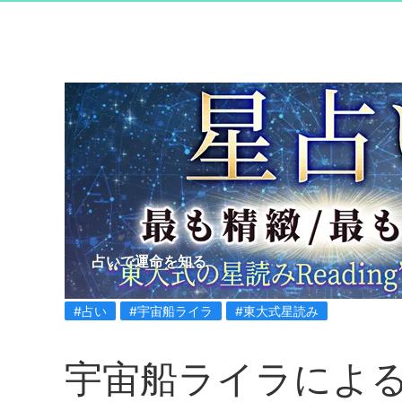
占いで運命を知る
#占い
#宇宙船ライラ
#東大式星読み
宇宙船ライラによ