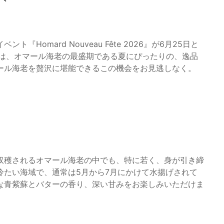
omard Nouveau Fête 2026』が6月25日と
では、オマール海老の最盛期である夏にぴったりの、逸品
ール海老を贅沢に堪能できるこの機会をお見逃しなく。
収穫されるオマール海老の中でも、特に若く、身が引き締
冷たい海域で、通常は5月から7月にかけて水揚げされて
な青紫蘇とバターの香り、深い甘みをお楽しみいただけま